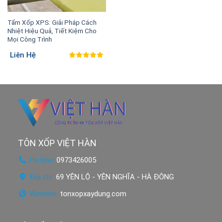
Tấm Xốp XPS: Giải Pháp Cách
Nhiệt Hiệu Quả, Tiết Kiệm Cho
Mọi Công Trình
Liên Hệ
TÔN XỐP VIỆT HÀN
Hotline:
0973426005
Địa chỉ:
69 YÊN LỘ - YÊN NGHĨA - HÀ ĐÔNG
Website:
tonxopxaydung.com