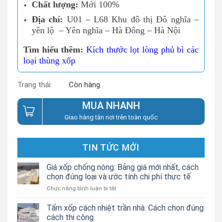
Chất lượng:
Mới 100%
Địa chỉ:
U01 – L68 Khu đô thị Đô nghĩa –
yên lộ – Yên nghĩa – Hà Đông – Hà Nội
Tìm hiểu thêm:
Kích thước lọt lòng phủ bì các
loại thùng xốp
Trạng thái:
Còn hàng
MUA NHANH
Giao hàng tận nơi trên toàn quốc
TIN TỨC MỚI
Giá xốp chống nóng: Bảng giá mới nhất, cách
chọn đúng loại và ước tính chi phí thực tế
ở
Chức năng bình luận bị tắt
Giá
xốp
Tấm xốp cách nhiệt trần nhà: Cách chọn đúng
chống
cách thi công
nóng: