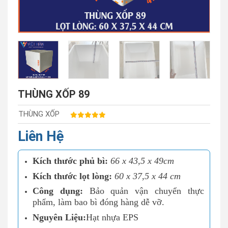
THÙNG XỐP 89
THÙNG XỐP
Liên Hệ
Kích thước phủ bì:
66 x 43,5 x 49
cm
Kích thước lọt lòng:
60 x 37,5 x 44 cm
Công dụng:
Bảo quản vận chuyển thực
phẩm, làm bao bì đóng hàng dễ vỡ.
Nguyên Liệu:
Hạt nhựa EPS