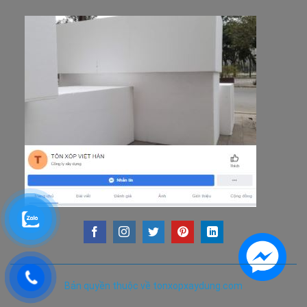
Bản quyền thuộc về tonxopxaydung.com