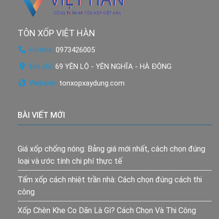
TÔN XỐP VIỆT HÀN
Hotline:
0973426005
Địa chỉ:
69 YÊN LỘ - YÊN NGHĨA - HÀ ĐÔNG
Website:
tonxopxaydung.com
BÀI VIẾT MỚI
Giá xốp chống nóng: Bảng giá mới nhất, cách chọn đúng
loại và ước tính chi phí thực tế
Tấm xốp cách nhiệt trần nhà: Cách chọn đúng cách thi
công
Xốp Chèn Khe Co Dãn Là Gì? Cách Chọn Và Thi Công