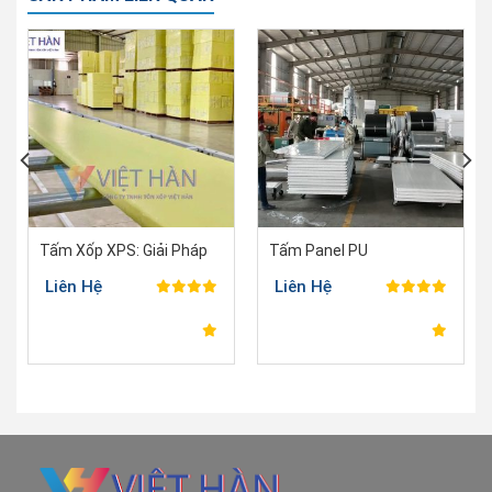
thi
công
Tấm Xốp XPS: Giải Pháp
Tấm Panel PU
Cách Nhiệt Hiệu Quả, Tiết
Liên Hệ
Liên Hệ
Kiệm Cho Mọi Công Trình