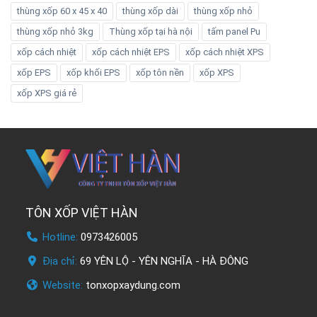
thùng xốp 60 x 45 x 40
thùng xốp dài
thùng xốp nhỏ
thùng xốp nhỏ 3kg
Thùng xốp tại hà nội
tấm panel Pu
xốp cách nhiệt
xốp cách nhiệt EPS
xốp cách nhiệt XPS
xốp EPS
xốp khối EPS
xốp tôn nền
xốp XPS
xốp XPS giá rẻ
TÔN XỐP VIỆT HÀN
Hotline:
0973426005
Địa chỉ:
69 YÊN LỘ - YÊN NGHĨA - HÀ ĐÔNG
Website:
tonxopxaydung.com