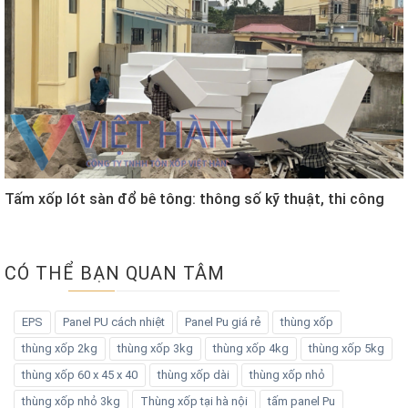
Tấm xốp lót sàn đổ bê tông: thông số kỹ thuật, thi công
CÓ THỂ BẠN QUAN TÂM
EPS
Panel PU cách nhiệt
Panel Pu giá rẻ
thùng xốp
thùng xốp 2kg
thùng xốp 3kg
thùng xốp 4kg
thùng xốp 5kg
thùng xốp 60 x 45 x 40
thùng xốp dài
thùng xốp nhỏ
thùng xốp nhỏ 3kg
Thùng xốp tại hà nội
tấm panel Pu