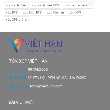
xốp cách nhiệt
xốp cách nhiệt EPS
xốp cách nhiệt XPS
xốp EPS
xốp khối EPS
xốp tôn nền
xốp XPS
xốp XPS giá rẻ
TÔN XỐP VIỆT HÀN
Hotline:
0973426005
Địa chỉ:
69 YÊN LỘ - YÊN NGHĨA - HÀ ĐÔNG
Website:
tonxopxaydung.com
BÀI VIẾT MỚI