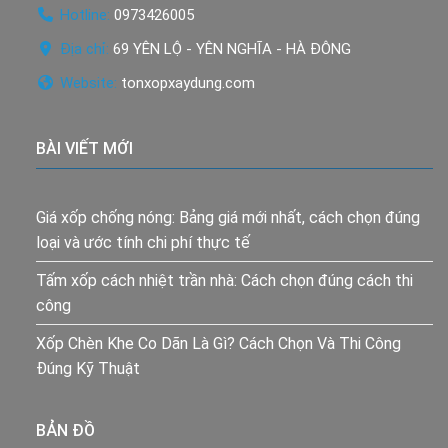
Hotline:
0973426005
Địa chỉ:
69 YÊN LỘ - YÊN NGHĨA - HÀ ĐÔNG
Website:
tonxopxaydung.com
BÀI VIẾT MỚI
Giá xốp chống nóng: Bảng giá mới nhất, cách chọn đúng
loại và ước tính chi phí thực tế
Tấm xốp cách nhiệt trần nhà: Cách chọn đúng cách thi
công
Xốp Chèn Khe Co Dãn Là Gì? Cách Chọn Và Thi Công
Đúng Kỹ Thuật
BẢN ĐỒ