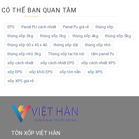
CÓ THỂ BẠN QUAN TÂM
EPS
Panel PU cách nhiệt
Panel Pu giá rẻ
thùng xốp
thùng xốp 2kg
thùng xốp 3kg
thùng xốp 4kg
thùng xốp 5kg
thùng xốp 60 x 45 x 40
thùng xốp dài
thùng xốp nhỏ
thùng xốp nhỏ 3kg
Thùng xốp tại hà nội
tấm panel Pu
xốp cách nhiệt
xốp cách nhiệt EPS
xốp cách nhiệt XPS
xốp EPS
xốp khối EPS
xốp tôn nền
xốp XPS
xốp XPS giá rẻ
TÔN XỐP VIỆT HÀN