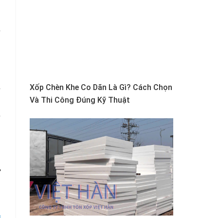
m
n
Xốp Chèn Khe Co Dãn Là Gì? Cách Chọn
S
Và Thi Công Đúng Kỹ Thuật
n
ừ
,