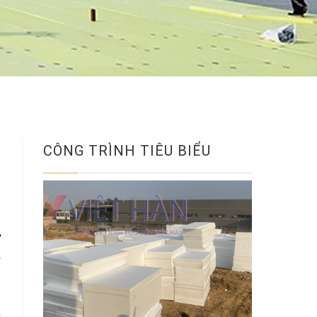
CÔNG TRÌNH TIÊU BIỂU
ừ
p
n