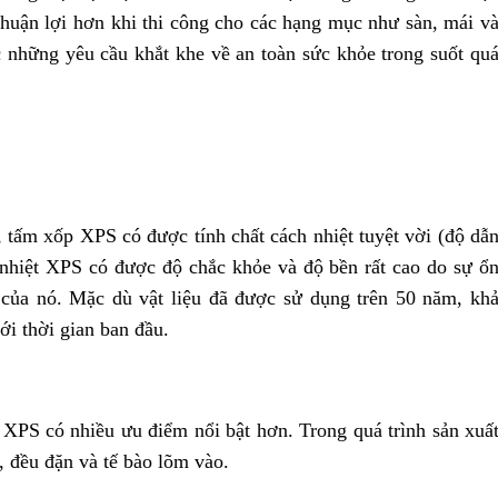
huận lợi hơn khi thi công cho các hạng mục như sàn, mái v
hững yêu cầu khắt khe về an toàn sức khỏe trong suốt qu
, tấm xốp XPS có được tính chất cách nhiệt tuyệt vời (độ dẫ
nhiệt XPS có được độ chắc khỏe và độ bền rất cao do sự ổ
 của nó. Mặc dù vật liệu đã được sử dụng trên 50 năm, kh
ới thời gian ban đầu.
 XPS có nhiều ưu điểm nổi bật hơn. Trong quá trình sản xuấ
, đều đặn và tế bào lõm vào.