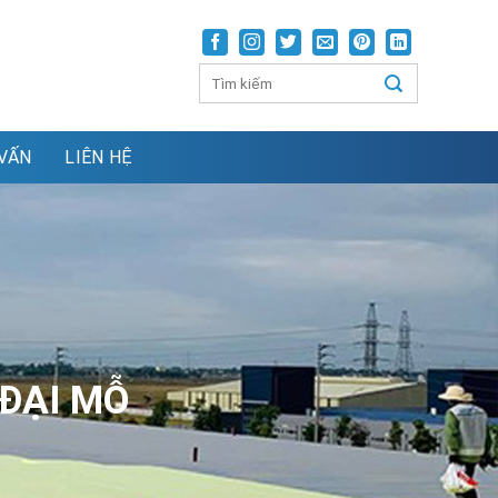
VẤN
LIÊN HỆ
 ĐẠI MỖ