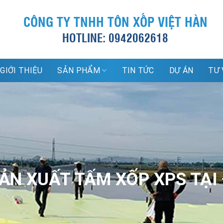
CÔNG TY TNHH TÔN XỐP VIỆT HÀN
HOTLINE: 0942062618
GIỚI THIỆU
SẢN PHẨM
TIN TỨC
DỰ ÁN
TƯ 
SẢN XUẤT TẤM XỐP XPS TẠI