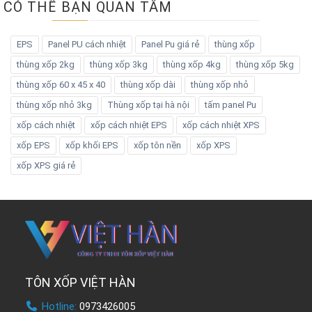
CÓ THỂ BẠN QUAN TÂM
EPS
Panel PU cách nhiệt
Panel Pu giá rẻ
thùng xốp
thùng xốp 2kg
thùng xốp 3kg
thùng xốp 4kg
thùng xốp 5kg
thùng xốp 60 x 45 x 40
thùng xốp dài
thùng xốp nhỏ
thùng xốp nhỏ 3kg
Thùng xốp tại hà nội
tấm panel Pu
xốp cách nhiệt
xốp cách nhiệt EPS
xốp cách nhiệt XPS
xốp EPS
xốp khối EPS
xốp tôn nền
xốp XPS
xốp XPS giá rẻ
TÔN XỐP VIỆT HÀN
Hotline:
0973426005