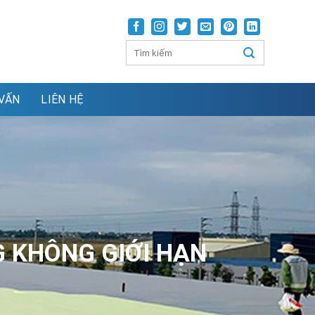
VẤN
LIÊN HỆ
G KHÔNG GIỚI HẠN