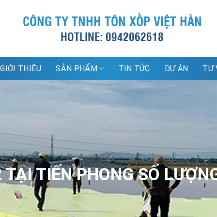
CÔNG TY TNHH TÔN XỐP VIỆT HÀN
HOTLINE: 0942062618
GIỚI THIỆU
SẢN PHẨM
TIN TỨC
DỰ ÁN
TƯ 
 TẠI TIẾN PHONG SỐ LƯỢN