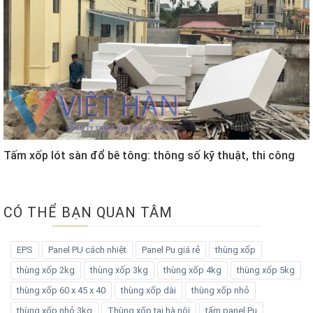
Tấm xốp lót sàn đổ bê tông: thông số kỹ thuật, thi công
CÓ THỂ BẠN QUAN TÂM
EPS
Panel PU cách nhiệt
Panel Pu giá rẻ
thùng xốp
thùng xốp 2kg
thùng xốp 3kg
thùng xốp 4kg
thùng xốp 5kg
thùng xốp 60 x 45 x 40
thùng xốp dài
thùng xốp nhỏ
thùng xốp nhỏ 3kg
Thùng xốp tại hà nội
tấm panel Pu