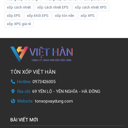
xốp cách nhiệt
xốp cách nhiệt EPS
xốp cách nhiệt XPS
xốp EPS
xốp khối EPS
xốp tôn nền
xốp XPS
xốp XPS giá rẻ
TÔN XỐP VIỆT HÀN
Hotline:
0973426005
Địa chỉ:
69 YÊN LỘ - YÊN NGHĨA - HÀ ĐÔNG
Website:
tonxopxaydung.com
BÀI VIẾT MỚI