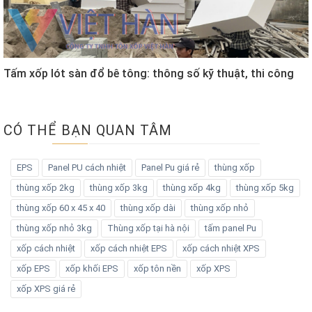
Tấm xốp lót sàn đổ bê tông: thông số kỹ thuật, thi công
CÓ THỂ BẠN QUAN TÂM
EPS
Panel PU cách nhiệt
Panel Pu giá rẻ
thùng xốp
thùng xốp 2kg
thùng xốp 3kg
thùng xốp 4kg
thùng xốp 5kg
thùng xốp 60 x 45 x 40
thùng xốp dài
thùng xốp nhỏ
thùng xốp nhỏ 3kg
Thùng xốp tại hà nội
tấm panel Pu
xốp cách nhiệt
xốp cách nhiệt EPS
xốp cách nhiệt XPS
xốp EPS
xốp khối EPS
xốp tôn nền
xốp XPS
xốp XPS giá rẻ