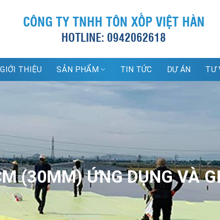
CÔNG TY TNHH TÔN XỐP VIỆT HÀN
HOTLINE: 0942062618
GIỚI THIỆU
SẢN PHẨM
TIN TỨC
DỰ ÁN
TƯ 
M (30MM) ỨNG DỤNG VÀ GI