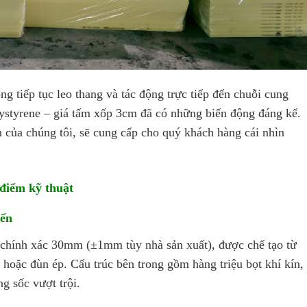
 tiếp tục leo thang và tác động trực tiếp đến chuỗi cung
lystyrene – giá tấm xốp 3cm đã có những biến động đáng kể.
n của chúng tôi, sẽ cung cấp cho quý khách hàng cái nhìn
điểm kỹ thuật
iến
 chính xác 30mm (±1mm tùy nhà sản xuất), được chế tạo từ
ở hoặc đùn ép. Cấu trúc bên trong gồm hàng triệu bọt khí kín,
g sốc vượt trội.