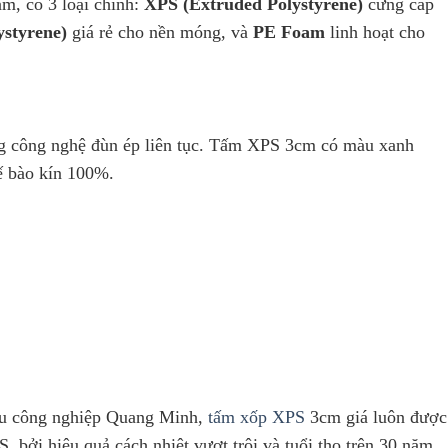
am, có 3 loại chính:
XPS (Extruded Polystyrene)
cứng cáp
styrene)
giá rẻ cho nền móng, và
PE Foam
linh hoạt cho
ng công nghệ đùn ép liên tục. Tấm XPS 3cm có màu xanh
tế bào kín 100%.
Khu công nghiệp Quang Minh,
tấm xốp XPS
3cm giá luôn được
, bởi hiệu quả cách nhiệt vượt trội và tuổi thọ trên 30 năm.