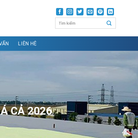
VẤN
LIÊN HỆ
Á CẢ 2026