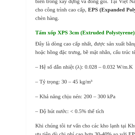
biến trong xây dựng và đóng gói. Tại Việt N
cho công trình cao cấp,
EPS (Expanded Poly
chèn hàng.
Tấm xốp XPS 3cm (Extruded Polystyrene)
Đây là dòng cao cấp nhất, được sản xuất bằ
hoặc hồng đặc trưng, bề mặt nhẵn, cấu trúc 
– Hệ số dẫn nhiệt (λ): 0.028 – 0.032 W/m.K
– Tỷ trọng: 30 – 45 kg/m³
– Khả năng chịu nén: 200 – 300 kPa
– Độ hút nước: < 0.5% thể tích
Khi chúng tôi tư vấn cho các kho lạnh tại 
ưu tiên dù chi phí cao hơn 30-40% so với EPS