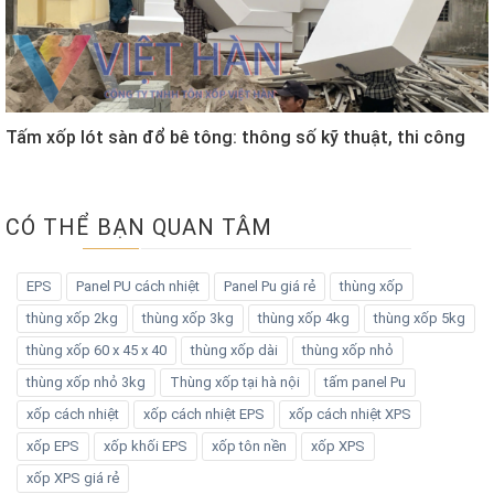
Tấm xốp lót sàn đổ bê tông: thông số kỹ thuật, thi công
CÓ THỂ BẠN QUAN TÂM
EPS
Panel PU cách nhiệt
Panel Pu giá rẻ
thùng xốp
thùng xốp 2kg
thùng xốp 3kg
thùng xốp 4kg
thùng xốp 5kg
thùng xốp 60 x 45 x 40
thùng xốp dài
thùng xốp nhỏ
thùng xốp nhỏ 3kg
Thùng xốp tại hà nội
tấm panel Pu
xốp cách nhiệt
xốp cách nhiệt EPS
xốp cách nhiệt XPS
xốp EPS
xốp khối EPS
xốp tôn nền
xốp XPS
xốp XPS giá rẻ